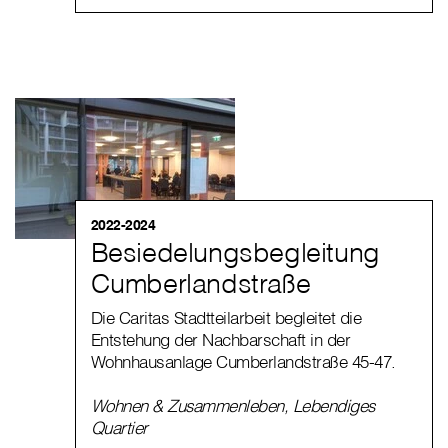
2022-2024
Besiedelungsbegleitung
Cumberlandstraße
Die Caritas Stadtteilarbeit begleitet die
Entstehung der Nachbarschaft in der
Wohnhausanlage Cumberlandstraße 45-47.
Wohnen & Zusammenleben
,
Lebendiges
Quartier