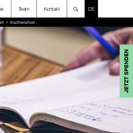
SPRACHE AUSWÄH
es
Team
Kontakt
eit
Stadtteilarbeit
JETZT SPENDEN