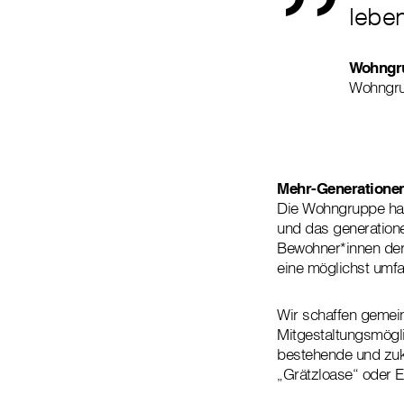
lebe
Wohngru
Wohngru
Mehr-Generatione
Die Wohngruppe hat 
und das generatione
Bewohner*innen der
eine möglichst umf
Wir schaffen gemein
Mitgestaltungsmögli
bestehende und zuk
„Grätzloase“ oder 