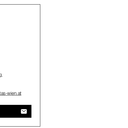
g,
itas-wien.at