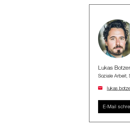
Lukas Botze
Soziale Arbeit, 
lukas.botze
E-Mail schr