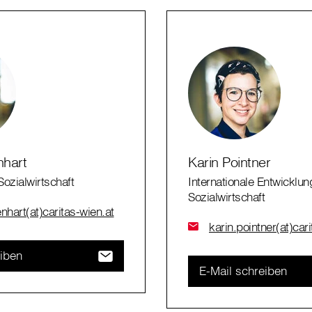
nhart
Karin Pointner
Sozialwirtschaft
Internationale Entwicklun
Sozialwirtschaft
nhart(at)caritas-wien.at
karin.pointner(at)car
eiben
E-Mail schreiben