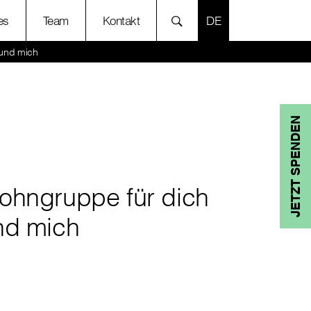
SPRACHE AUSWÄH
es
Team
Kontakt
und mich
JETZT SPENDEN
ohngruppe für dich
nd mich