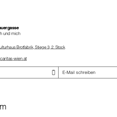
auergasse
h und mich
turhaus Brotfabrik, Stiege 3, 2. Stock
aritas-wien.at
E-Mail schreiben
am