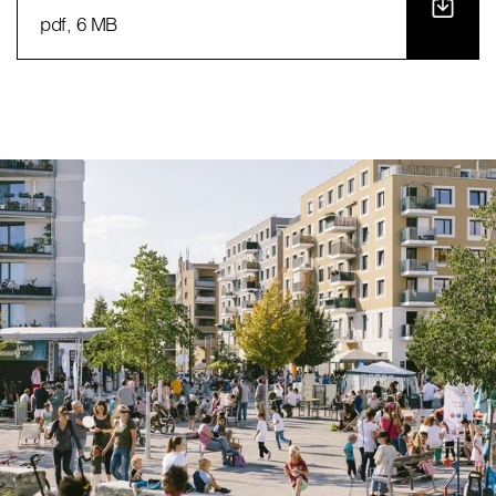
pdf
, 6 MB