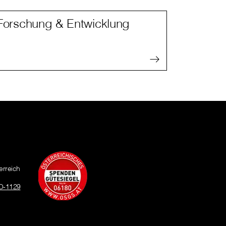
Forschung & Entwicklung
erreich
O-1129