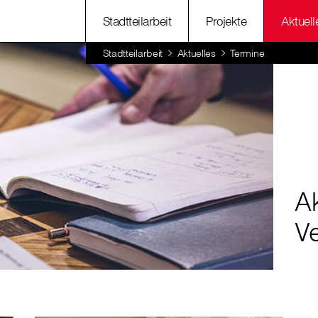
Stadtteilarbeit
Projekte
Aktuell
Stadtteilarbeit
Aktuelles
Termine
A
V