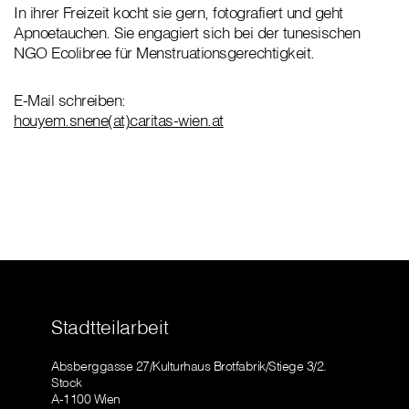
In ihrer Freizeit kocht sie gern, fotografiert und geht
Apnoetauchen. Sie engagiert sich bei der tunesischen
NGO Ecolibree für Menstruationsgerechtigkeit.
E-Mail schreiben:
houyem.snene(at)caritas-wien.at
Stadtteilarbeit
Absberggasse 27/Kulturhaus Brotfabrik/Stiege 3/2.
Stock
A-1100 Wien