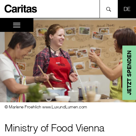
SPR
JETZT SPENDEN
© Marlene Froehlich www.LuxundLumen.com
Ministry of Food Vienna