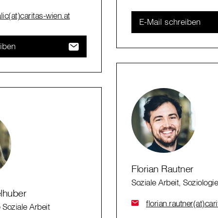
lic(at)caritas-wien.at
E-Mail schreiben
eiben
Florian Rautner
Soziale Arbeit, Soziologie
lhuber
florian.rautner(at)car
 Soziale Arbeit