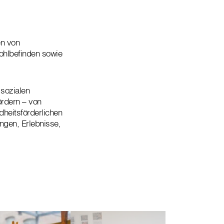
en von
hlbefinden sowie
 sozialen
ördern – von
dheitsförderlichen
ungen, Erlebnisse,