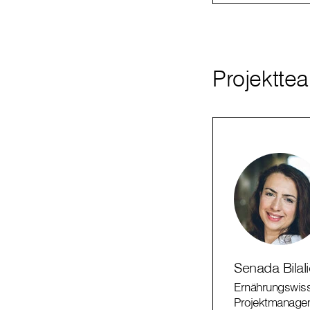
Projektte
Senada Bilali
Ernährungswiss
Projektmanage