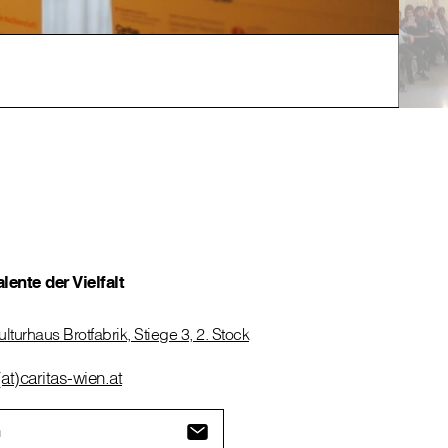
OLYM
ente der Vielfalt
turhaus Brotfabrik, Stiege 3, 2. Stock
at)caritas-wien.at
n