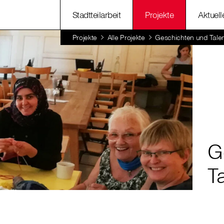
Stadtteilarbeit
Projekte
Aktuell
Projekte
Alle Projekte
Geschichten und Talent
G
Ta