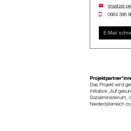
graetzel.pe
0664 396 9
E-Mail schr
Projektpartner*inn
Das Projekt wird g
Initiative „Auf ge
Sozialministerium,
Niederösterreich co-