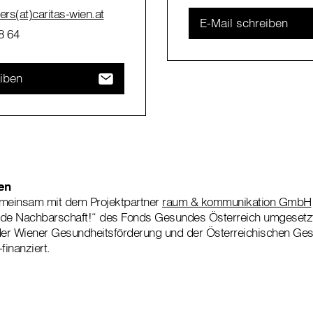
ers(at)caritas-wien.at
E-Mail schreiben
8 64
eiben
en
emeinsam mit dem Projektpartner
raum & kommunikation GmbH
sunde Nachbarschaft!“ des Fonds Gesundes Österreich umgeset
 der Wiener Gesundheitsförderung und der Österreichischen Ge
finanziert.