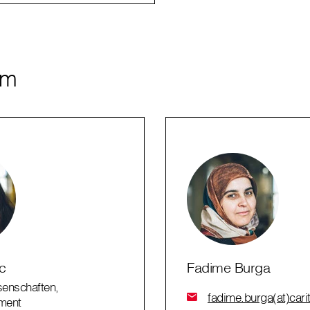
am
c
Fadime Burga
enschaften,
fadime.burga(at)cari
ment