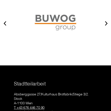
Stadtteilarbeit
Absberggasse 27/Kulturhaus Brotfabrik/Stiege 3/2.
Stock
A-1100 Wien
T +43 676 446 70 90